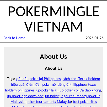
POKERMINGLE
VIETNAM
Back to Home
2026-01-26
About Us
About Us
Tags:
giải đấu poker tại Philippines
;
cách chơi Texas Holdem
hiệu quả
;
điểm đến poker nổi tiếng ở Philippines
;
texas
holdem philippines
;
up-poker là gì
;
up-poker có lừa đảo không
;
up-poker app download
;
up-poker
;
legal real money poker in
Malaysia
;
poker tournaments Malaysia
;
best poker sites