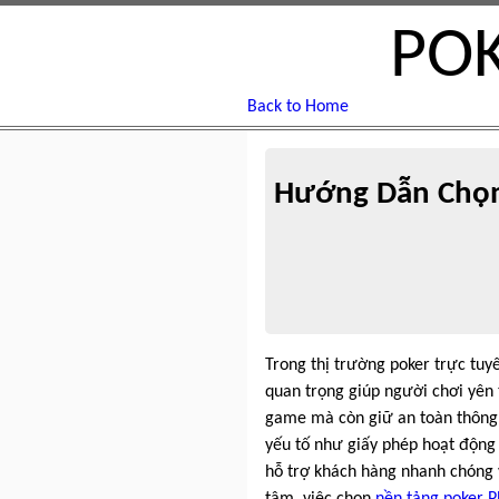
PO
Back to Home
Hướng Dẫn Chọn 
Trong thị trường poker trực tuyế
quan trọng giúp người chơi yên
game mà còn giữ an toàn thông 
yếu tố như giấy phép hoạt động
hỗ trợ khách hàng nhanh chóng 
tâm, việc chọn
nền tảng poker P