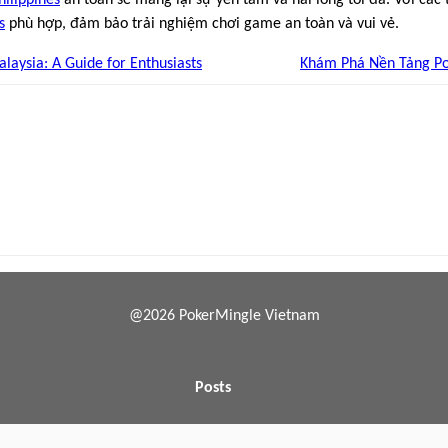
s
phù hợp, đảm bảo trải nghiệm chơi game an toàn và vui vẻ.
aysia: A Guide for Enthusiasts
Khám Phá Nền Tảng Pok
@2026 PokerMingle Vietnam
Posts