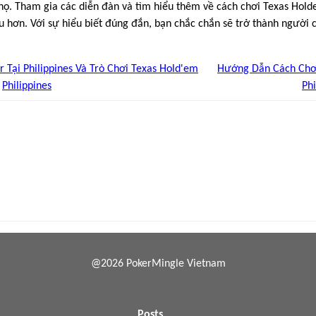
 họ. Tham gia các diễn đàn và tìm hiểu thêm về cách chơi Texas Hol
u hơn. Với sự hiểu biết đúng đắn, bạn chắc chắn sẽ trở thành người 
 Tại Philippines Và Trò Chơi Texas Hold'em
Hướng Dẫn Cách Chơi
Philippines
Ph
@2026 PokerMingle Vietnam
Posts