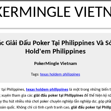
KERMINGLE VIET
 Giải Đấu Poker Tại Philippines Và S
Hold'em Philippines
PokerMingle Vietnam
Tags:
texas holdem philippines
tại Philippines,
texas holdem philippines
là một trong những biến t
g xuyên tham gia các
giải đấu poker tại Philippines
để thể hiện kỹ n
y thu hút nhiều nhà chơi poker chuyên nghiệp lẫn nghiệp dư, góp ph
toàn quốc. Không chỉ có tính cạnh tranh cao,
giải đấu poker tại Phili