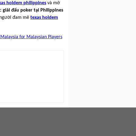
xas holdem philippines
và mở
ác
giải đấu poker tại Philippines
ững người đam mê
texas holdem
 Malaysia for Malaysian Players