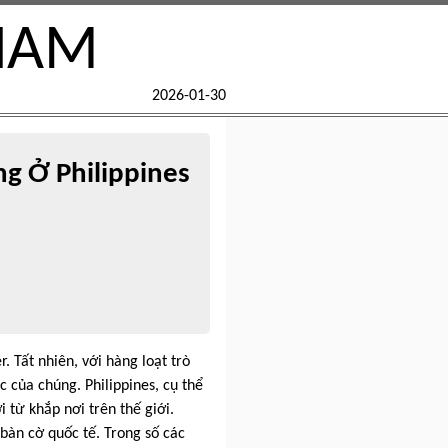
NAM
2026-01-30
g Ở Philippines
 Tất nhiên, với hàng loạt trò
 của chúng. Philippines, cụ thể
 từ khắp nơi trên thế giới.
bàn cờ quốc tế. Trong số các