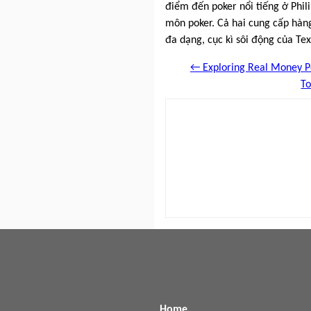
điểm đến poker nổi tiếng ở Phil
môn poker. Cả hai cung cấp hàn
đa dạng, cục kì sôi động của 
← Exploring Real Money Po
T
Home