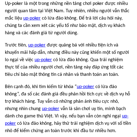
Up-poker là một trong những nền tảng chơi poker được nhiều
người quan tâm tại Việt Nam. Tuy nhiên, nhiều người vẫn thắc
mắc liệu
up-poker
có lừa đảo không. Để trả lời câu hỏi này,
chúng ta cần xem xét các yếu tố như bảo mật, dịch vụ khách
hàng và các đánh giá từ người dùng.
Trước tiên,
up-poker
được quảng bá với nhiều tiện ích và
khuyến mãi hấp dẫn, nhưng điều này cũng khiến một số người
lo ngại về việc
up-poker
có lừa đảo không. Qua trải nghiệm
thực tế của nhiều người chơi, nền tảng này đáp ứng tốt các
tiêu chí bảo mật thông tin cá nhân và thanh toán an toàn.
Bên cạnh đó, khi tìm kiếm từ khóa “
up-poker
có lừa đảo
không”, đa số các đánh giá đều phản hồi tích cực về dịch vụ hỗ
trợ khách hàng. Tuy vẫn có những phản ánh tiêu cực nhỏ,
nhưng nhìn chung
up-poker
vẫn là sân chơi uy tín, minh bạch
dành cho game thủ Việt. Vì vậy, nếu bạn vẫn còn nghi ngại
up-
poker
có lừa đảo không, hãy thử trải nghiệm dịch vụ với số tiền
nhỏ để kiểm chứng an toàn trước khi đầu tư nhiều hơn.