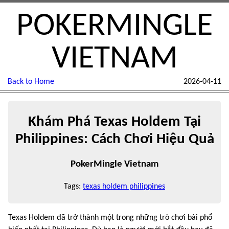
POKERMINGLE
VIETNAM
Back to Home
2026-04-11
Khám Phá Texas Holdem Tại
Philippines: Cách Chơi Hiệu Quả
PokerMingle Vietnam
Tags:
texas holdem philippines
Texas Holdem đã trở thành một trong những trò chơi bài phổ